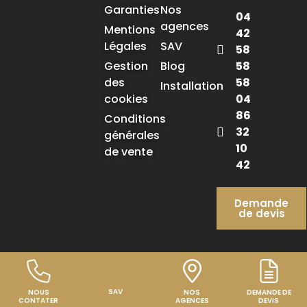
Garanties
Nos
04
agences
Mentions
42
Légales
SAV
58
58
Gestion
Blog
58
des
Installation
04
cookies
86
Conditions
32
générales
10
de vente
42
Demande
de devis
Réalisation
PYMAC, l’agence qui vous
parle
SAV
NOUS
NOS
DEMANDE DE
CONTATER
AGENCES
DEVIS