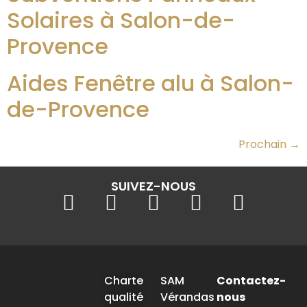
Solaires à Salon-de-
Provence
Aides Fenêtre alu à Salon-
de-Provence
Prochain
→
SUIVEZ-NOUS
Charte
SAM
Contactez-
qualité
Vérandas
nous