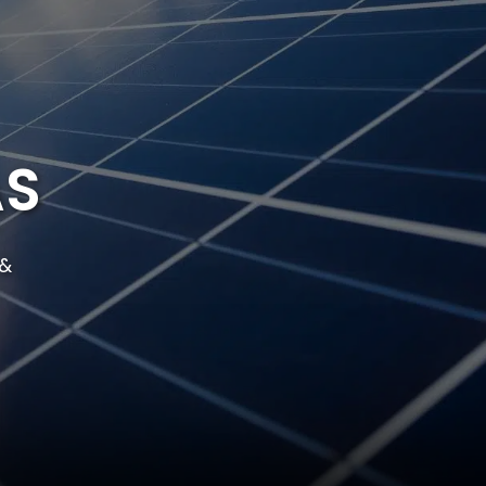
AS
 &