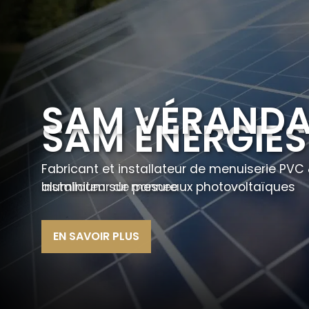
SAM VÉRAND
SAM ÉNERGIES
Fabricant et installateur de menuiserie PVC
Installateur de panneaux photovoltaïques
aluminium sur mesure