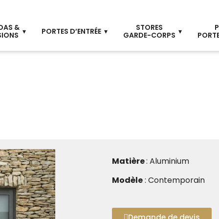
DAS &
STORES
P
PORTES D’ENTRÉE
SIONS
GARDE-CORPS
PORTE
Matière
: Aluminium
Modèle
: Contemporain
Demande de devis