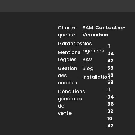
Charte
SAM
Contactez-
qualité
Vérandas
nous
Garanties
Nos
agences
Mentions
04
Légales
SAV
42
58
Gestion
Blog
58
des
Installation
58
cookies
Conditions
04
générales
86
de
32
vente
10
42