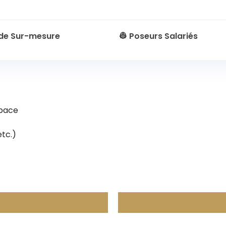
ude Sur-mesure
👷 Poseurs Salariés
space
etc.)