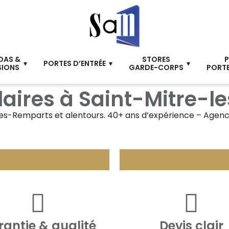
DAS &
STORES
P
PORTES D’ENTRÉE
SIONS
GARDE-CORPS
PORTE
aires à Saint-Mitre-
les-Remparts
et alentours. 40+ ans d’expérience – Agenc
antie & qualité
Devis clair