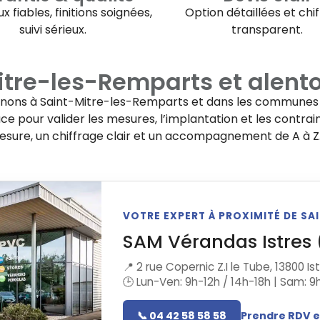
x fiables, finitions soignées,
Option détaillées et chi
suivi sérieux.
transparent.
itre-les-Remparts
et alent
enons à
Saint-Mitre-les-Remparts
et dans les communes v
e pour valider les mesures, l’implantation et les contrai
mesure, un chiffrage clair et un accompagnement de A à Z
VOTRE EXPERT À PROXIMITÉ DE S
SAM Vérandas Istres 
📍 2 rue Copernic Z.I le Tube, 13800 Is
🕒 Lun-Ven: 9h-12h / 14h-18h | Sam: 9
📞 04 42 58 58 58
Prendre RDV e