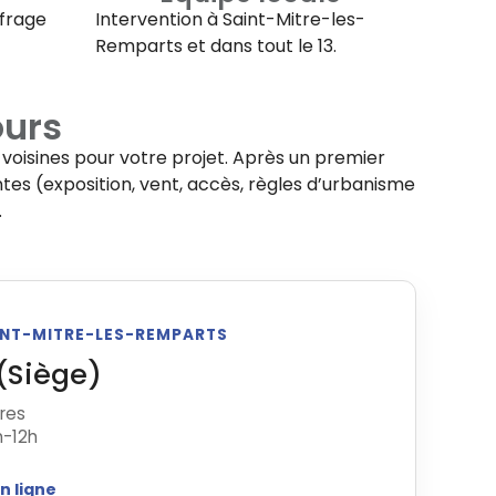
ffrage
Intervention à
Saint-Mitre-les-
Remparts
et dans tout le 13.
ours
oisines pour votre projet. Après un premier
ntes (exposition, vent, accès, règles d’urbanisme
.
AINT-MITRE-LES-REMPARTS
(Siège)
tres
h-12h
n ligne