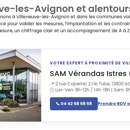
uve-les-Avignon
et alentour
enons à
Villeneuve-les-Avignon
et dans les communes vois
e pour valider les mesures, l’implantation et les contrai
mesure, un chiffrage clair et un accompagnement de A à Z
VOTRE EXPERT À PROXIMITÉ DE V
SAM Vérandas Istres 
📍 2 rue Copernic Z.I le Tube, 13800 Is
🕒 Lun-Ven: 9h-12h / 14h-18h | Sam: 9
📞 04 42 58 58 58
Prendre RDV e