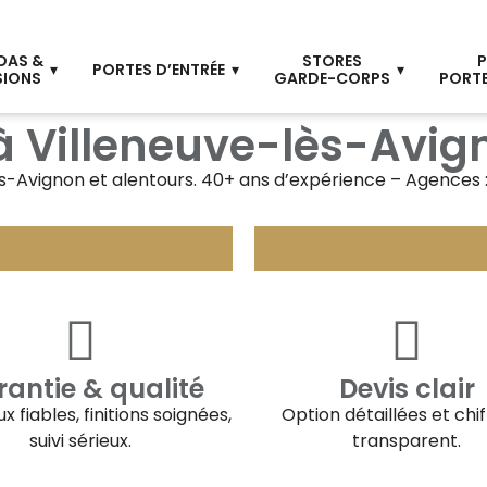
DAS &
STORES
P
PORTES D’ENTRÉE
SIONS
GARDE-CORPS
PORTE
 à Villeneuve-lès-Avig
es-Avignon
et alentours. 40+ ans d’expérience – Agences :
antie & qualité
Devis clair
x fiables, finitions soignées,
Option détaillées et chi
suivi sérieux.
transparent.