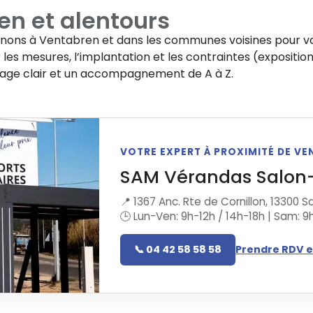
en
et alentours
enons à
Ventabren
et dans les communes voisines pour vo
les mesures, l’implantation et les contraintes (exposition
rage clair et un accompagnement de A à Z.
VOTRE EXPERT À PROXIMITÉ DE V
SAM Vérandas Salon
📍 1367 Anc. Rte de Cornillon, 13300
🕒 Lun-Ven: 9h-12h / 14h-18h | Sam: 9
📞 04 42 58 58 58
Prendre RDV e