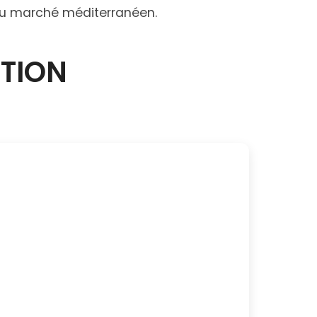
x du marché méditerranéen.
CTION