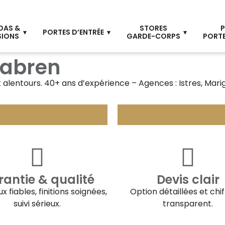
DAS &
STORES
P
PORTES D’ENTRÉE
SIONS
GARDE-CORPS
PORTE
tabren
 alentours. 40+ ans d’expérience – Agences : Istres, Mar
antie & qualité
Devis clair
x fiables, finitions soignées,
Option détaillées et chi
suivi sérieux.
transparent.