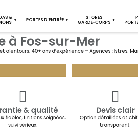
DAS &
STORES
P
PORTES D’ENTRÉE
SIONS
GARDE-CORPS
PORTE
e à Fos-sur-Mer
et alentours. 40+ ans d’expérience – Agences : Istres, M
antie & qualité
Devis clair
x fiables, finitions soignées,
Option détaillées et chi
suivi sérieux.
transparent.