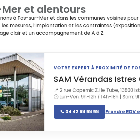
-Mer
et alentours
enons à
Fos-sur-Mer
et dans les communes voisines pour 
les mesures, l’implantation et les contraintes (exposition
rage clair et un accompagnement de A à Z.
VOTRE EXPERT À PROXIMITÉ DE F
SAM Vérandas Istres 
📍 2 rue Copernic Z.I le Tube, 13800 Is
🕒 Lun-Ven: 9h-12h / 14h-18h | Sam: 9
📞 04 42 58 58 58
Prendre RDV e