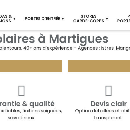
DAS &
STORES
P
PORTES D’ENTRÉE
SIONS
GARDE-CORPS
PORTE
laires à Martigues
alentours. 40+ ans d’expérience – Agences : Istres, Mari
antie & qualité
Devis clair
x fiables, finitions soignées,
Option détaillées et chi
suivi sérieux.
transparent.