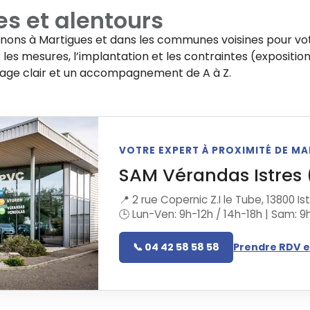
es
et alentours
enons à
Martigues
et dans les communes voisines pour vot
les mesures, l’implantation et les contraintes (exposition
rage clair et un accompagnement de A à Z.
VOTRE EXPERT À PROXIMITÉ DE M
SAM Vérandas Istres 
📍 2 rue Copernic Z.I le Tube, 13800 Is
🕒 Lun-Ven: 9h-12h / 14h-18h | Sam: 9
📞 04 42 58 58 58
Prendre RDV e