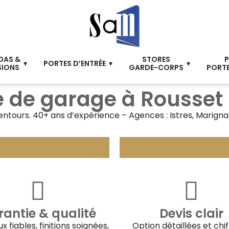
DAS &
STORES
P
PORTES D’ENTRÉE
SIONS
GARDE-CORPS
PORTE
 de garage à Rousset
entours. 40+ ans d’expérience – Agences : Istres, Marign
antie & qualité
Devis clair
x fiables, finitions soignées,
Option détaillées et chi