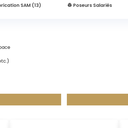
brication SAM (13)
👷 Poseurs Salariés
space
etc.)