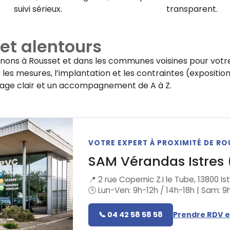
suivi sérieux.
transparent.
et alentours
enons à
Rousset
et dans les communes voisines pour votre
les mesures, l’implantation et les contraintes (exposition
rage clair et un accompagnement de A à Z.
VOTRE EXPERT À PROXIMITÉ DE R
SAM Vérandas Istres 
📍 2 rue Copernic Z.I le Tube, 13800 Is
🕒 Lun-Ven: 9h-12h / 14h-18h | Sam: 9
📞 04 42 58 58 58
Prendre RDV e