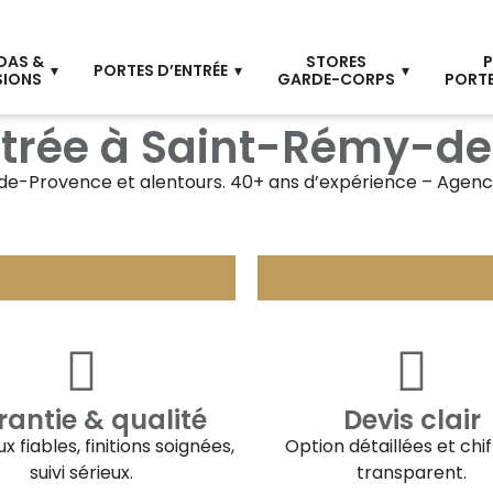
DAS &
STORES
P
PORTES D’ENTRÉE
SIONS
GARDE-CORPS
PORTE
 vitrée à Saint-Rémy-
de-Provence
et alentours. 40+ ans d’expérience – Agenc
antie & qualité
Devis clair
x fiables, finitions soignées,
Option détaillées et chi
suivi sérieux.
transparent.