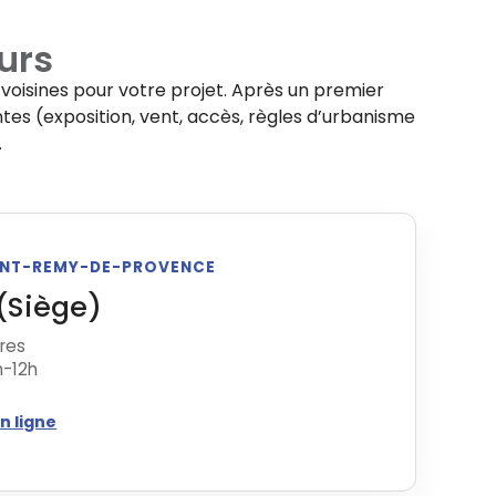
urs
oisines pour votre projet. Après un premier
ntes (exposition, vent, accès, règles d’urbanisme
.
AINT-REMY-DE-PROVENCE
(Siège)
tres
h-12h
n ligne