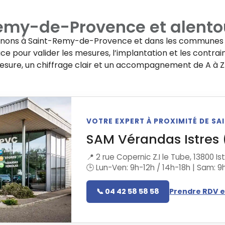
emy-de-Provence
et alento
enons à
Saint-Remy-de-Provence
et dans les communes v
e pour valider les mesures, l’implantation et les contrai
mesure, un chiffrage clair et un accompagnement de A à Z
VOTRE EXPERT À PROXIMITÉ DE S
SAM Vérandas Istres 
📍 2 rue Copernic Z.I le Tube, 13800 Is
🕒 Lun-Ven: 9h-12h / 14h-18h | Sam: 9
📞 04 42 58 58 58
Prendre RDV e