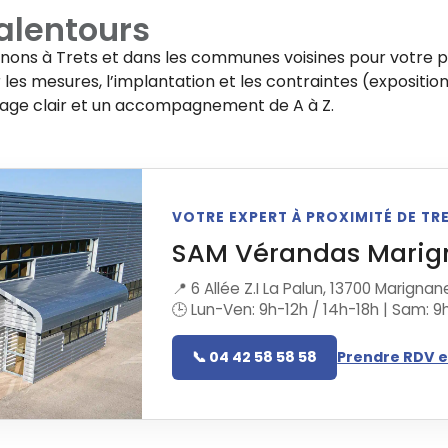
alentours
enons à
Trets
et dans les communes voisines pour votre p
les mesures, l’implantation et les contraintes (exposition
rage clair et un accompagnement de A à Z.
VOTRE EXPERT À PROXIMITÉ DE TR
SAM Vérandas Marig
📍 6 Allée Z.I La Palun, 13700 Marignan
🕒 Lun-Ven: 9h-12h / 14h-18h | Sam: 9
📞 04 42 58 58 58
Prendre RDV e