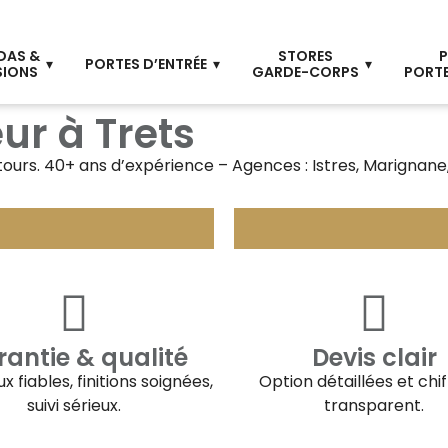
DAS &
STORES
P
PORTES D’ENTRÉE
SIONS
GARDE-CORPS
PORTE
ur à Trets
tours. 40+ ans d’expérience – Agences : Istres, Marignane
antie & qualité
Devis clair
x fiables, finitions soignées,
Option détaillées et chi
suivi sérieux.
transparent.