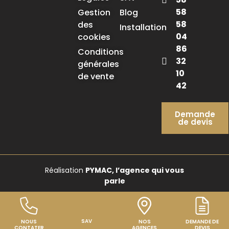
58
Gestion
Blog
58
des
Installation
04
cookies
86
Conditions
32
générales
10
de vente
42
Demande
de devis
Réalisation
PYMAC, l’agence qui vous
parle
SAV
NOUS
NOS
DEMANDE DE
CONTATER
AGENCES
DEVIS