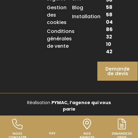
58
Gestion
Blog
58
des
Installation
04
cookies
86
Conditions
32
générales
10
de vente
42
Demande
de devis
Réalisation
PYMAC, l’agence qui vous
parle
SAV
NOUS
NOS
DEMANDE DE
CONTATER
AGENCES
DEVIS