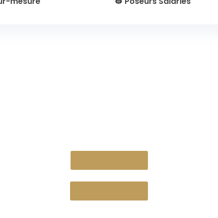
Sur-mesure
👷 Poseurs Salariés
Devis gratuit
Nous appeler