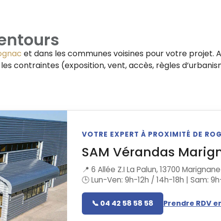
entours
ognac
et dans les communes voisines pour votre projet. 
t les contraintes (exposition, vent, accès, règles d’urban
VOTRE EXPERT À PROXIMITÉ DE RO
SAM Vérandas Marig
📍 6 Allée Z.I La Palun, 13700 Marignane
🕒 Lun-Ven: 9h-12h / 14h-18h | Sam: 9h
📞 04 42 58 58 58
Prendre RDV en