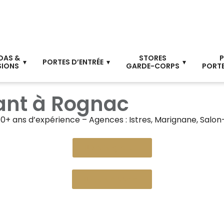
DAS &
STORES
P
PORTES D’ENTRÉE
SIONS
GARDE-CORPS
PORTE
lant à Rognac
40+ ans d’expérience – Agences : Istres, Marignane, Salon
Devis gratuit
Nous appeler