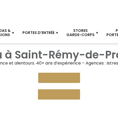
DAS &
STORES
P
PORTES D’ENTRÉE
SIONS
GARDE-CORPS
PORTE
lu à Saint-Rémy-de-P
ence
et alentours. 40+ ans d’expérience – Agences : Istre
Devis gratuit
Nous appeler