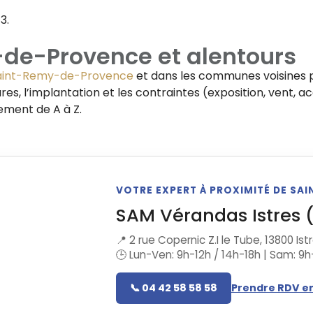
3.
-de-Provence
et alentours
aint-Remy-de-Provence
et dans les communes voisines p
res, l’implantation et les contraintes (exposition, vent, 
ement de A à Z.
VOTRE EXPERT À PROXIMITÉ DE S
SAM Vérandas Istres 
📍 2 rue Copernic Z.I le Tube, 13800 Ist
🕒 Lun-Ven: 9h-12h / 14h-18h | Sam: 9h
📞 04 42 58 58 58
Prendre RDV en