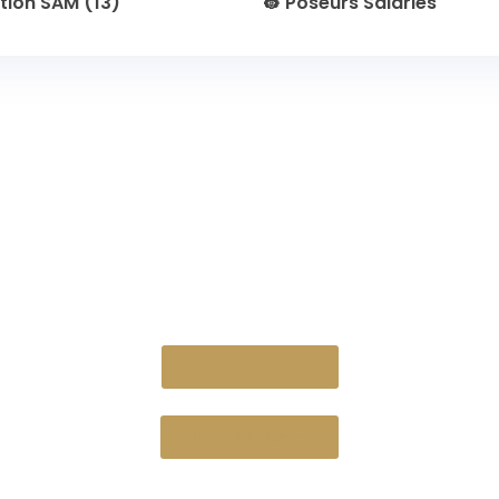
tion SAM (13)
👷 Poseurs Salariés
Devis gratuit
Nous appeler