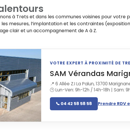
alentours
enons à
Trets
et dans les communes voisines pour votre p
les mesures, l’implantation et les contraintes (exposition
rage clair et un accompagnement de A à Z.
VOTRE EXPERT À PROXIMITÉ DE TR
SAM Vérandas Marig
📍 6 Allée Z.I La Palun, 13700 Marignan
🕒 Lun-Ven: 9h-12h / 14h-18h | Sam: 9
📞 04 42 58 58 58
Prendre RDV e