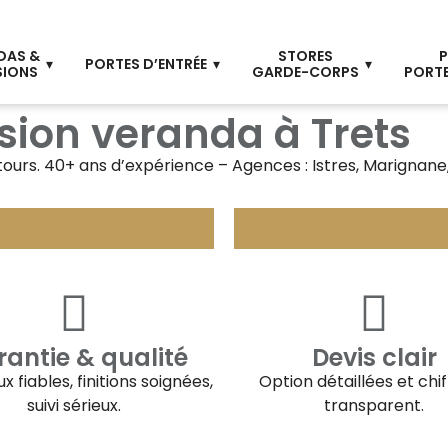
DAS &
STORES
P
PORTES D’ENTRÉE
SIONS
GARDE-CORPS
PORTE
sion veranda à Trets
tours. 40+ ans d’expérience – Agences : Istres, Marignane
antie & qualité
Devis clair
x fiables, finitions soignées,
Option détaillées et chi
suivi sérieux.
transparent.