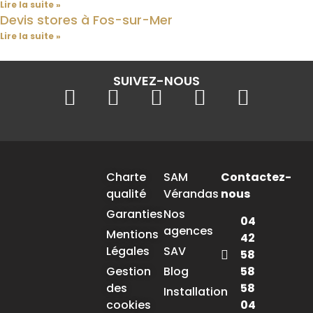
Lire la suite »
Devis stores à Fos-sur-Mer
Lire la suite »
SUIVEZ-NOUS
Charte
SAM
Contactez-
qualité
Vérandas
nous
Garanties
Nos
04
agences
Mentions
42
Légales
SAV
58
58
Gestion
Blog
58
des
Installation
04
cookies