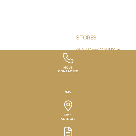
AS &
PORTES D’ENTRÉE
STORES
POR
IONS
GARDE-CORPS
POR
NOUS
CONTACTER
SAV
NOS
AGENCES