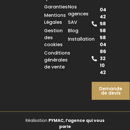
Garanties
Nos
04
agences
Mentions
42
Légales
SAV
58
58
Gestion
Blog
58
des
Installation
04
cookies
86
Conditions
32
générales
10
de vente
42
Demande
de devis
Réalisation
PYMAC, l’agence qui vous
parle